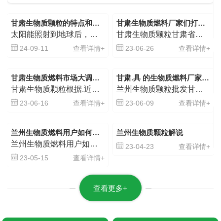
生物质燃料的“环保”属性和“成本低”的
特点。那么在花生壳颗粒稻壳，稻壳
甘肃生物质颗粒的特点和优点介绍
甘肃生物质燃料厂家们打造绿色环保产业
颗粒，杂木颗粒，松木颗粒，樟子松
太阳能照射到地球后，一部分转化为热能，一部分被植物吸收，转化为生物质能;由于转化为热能的太阳能能量密度很低，不容易收集，只有少量能被人类所利用，其他大部分存于大气和地球中的其他物质中;生物质通过光合作...
甘肃生物质颗粒甘肃省作为西北地区的重要经济区域，一直以来致力于打造绿色环保产业。在这个过程中，生物质燃料产业成为了一个备受关注的领域，不仅可以有效利用农村和城市的有机废弃物，还能够降低温室气体排放，减...
颗粒，以及花生壳压块，这么多种类
的生物质燃料，该如何选择呢？下面
24-09-11
查看详情+
23-06-26
查看详情+
我们从各种燃料的热值，应用...
甘肃生物质燃料市场大调查，这些厂家.靠谱
甘肃.具 的生物质燃料厂家推荐
甘肃生物质颗粒根据.近的市场调查，甘肃省内生物质燃料市场呈现出快速增长的态势，越来越多的厂家纷纷加入到这个行业中。以下是一些比较靠谱的生物质燃料厂家：1. 甘肃恒源燃料有限公司：该公司成立于2010年...
兰州生物质颗粒批发甘肃是中国重要的能源和农业资源区域，具有大量的生物质资源。因此，在该地区建立生物质燃料厂非常有前途。在这篇文章中，我们将向您介绍甘肃.. 的生物质燃料厂家，他们的产品和创新。首先，...
23-06-16
查看详情+
23-06-09
查看详情+
兰州生物质燃料用户如何选择合适的生物质燃料种类
兰州生物质颗粒解说
兰州生物质燃料用户如何选择合适的生物质燃料种类，选择生物质燃料这种能源的用户一般看中的都是生物质燃料的“环保”属性和“成本低”的特点。那么在花生壳颗粒稻壳，稻壳颗粒，杂木颗粒，松木颗粒，樟子松颗粒，以及花生壳压块，这么多种类的生物质燃料，该如何选择呢？ 下面我们从各种燃料的热值，应用领域和价格来分别介绍，让各个行业的生...
23-04-23
查看详情+
23-05-15
查看详情+
查看更多+