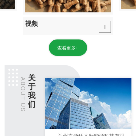
视频
+
查看更多+
关
于
我
们